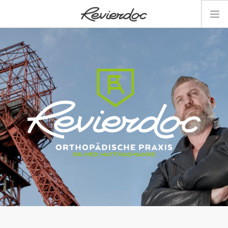
HEIMAT
PHILOSOPHIE
ÜBER UNS
LEISTUNGSSPEKTRUM
LEISTUNGEN
BESONDERE LEISTUNGEN
SPORTORTHOPÄDIE
BEHANDLUNGSKONZEPTE
VIDEOS
KONTAKT
TERMINPLANUNG
ANFAHRT / KONTAKT