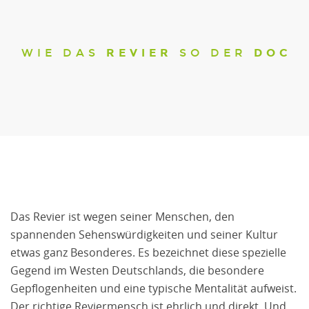
AKTUELLES / PRESSE
WIE DAS
REVIER
SO DER
DOC
AKTUELLES
PRESSE
Das Revier ist wegen seiner Menschen, den
spannenden Sehenswürdigkeiten und seiner Kultur
etwas ganz Besonderes. Es bezeichnet diese spezielle
Gegend im Westen Deutschlands, die besondere
Gepflogenheiten und eine typische Mentalität aufweist.
Der richtige Reviermensch ist ehrlich und direkt. Und